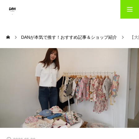
HOME
DANが本気で推す！おすすめ記事＆ショップ紹介
【大
出版事業のご案内｜danパブリッシング
写真撮影サービス｜danフォト
会社概要
お問い合わせ