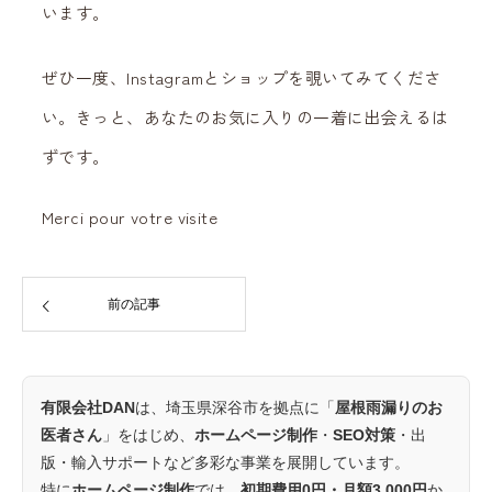
います。
ぜひ一度、Instagramとショップを覗いてみてくださ
い。きっと、あなたのお気に入りの一着に出会えるは
ずです。
Merci pour votre visite
前の記事
有限会社DAN
は、埼玉県深谷市を拠点に「
屋根雨漏りのお
医者さん
」をはじめ、
ホームページ制作
・
SEO対策
・出
版・輸入サポートなど多彩な事業を展開しています。
特に
ホームページ制作
では、
初期費用0円・月額3,000円
か