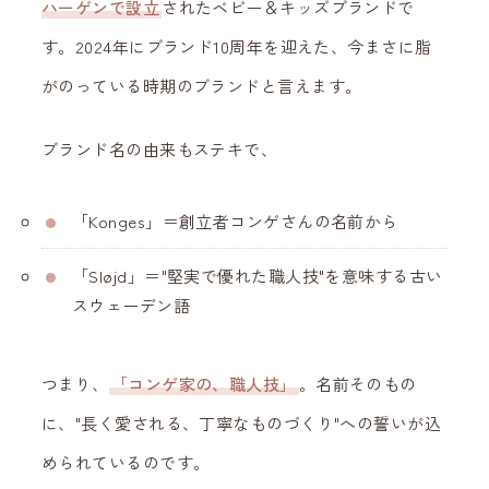
ハーゲンで設立
されたベビー＆キッズブランドで
す。2024年にブランド10周年を迎えた、今まさに脂
がのっている時期のブランドと言えます。
ブランド名の由来もステキで、
「Konges」＝創立者コンゲさんの名前から
「Sløjd」＝"堅実で優れた職人技"を意味する古い
スウェーデン語
つまり、
「コンゲ家の、職人技」
。名前そのもの
に、"長く愛される、丁寧なものづくり"への誓いが込
められているのです。