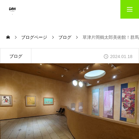
HOME
ブログページ
ブログ
草津片岡鶴太郎美術館！群馬
出版事業のご案内｜danパブリッシング
ブログ
2024.01.18
写真撮影サービス｜danフォト
会社概要
お問い合わせ