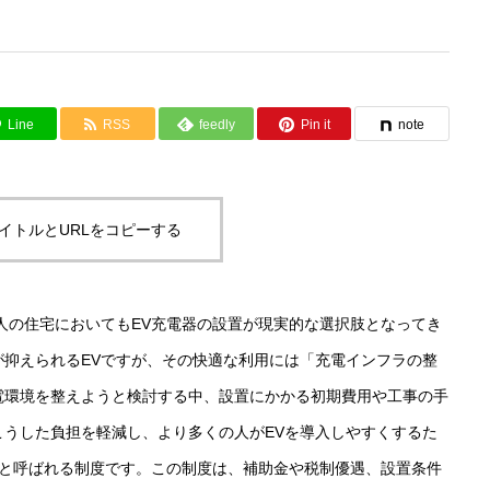
Line
RSS
feedly
Pin it
note
イトルとURLをコピーする
人の住宅においてもEV充電器の設置が現実的な選択肢となってき
抑えられるEVですが、その快適な利用には「充電インフラの整
電環境を整えようと検討する中、設置にかかる初期費用や工事の手
うした負担を軽減し、より多くの人がEVを導入しやすくするた
」と呼ばれる制度です。この制度は、補助金や税制優遇、設置条件