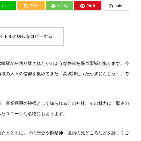
Line
RSS
feedly
Pin it
note
イトルとURLをコピーする
の喧騒から切り離されたかのような静寂を保つ聖域があります。今
地域の人々の信仰を集めてきた「高城神社（たかぎじんじゃ）」で
産、産業振興の神様として知られるこの神社。その魅力は、歴史の
ったユニークな名物にもあります。
紹介とともに、その歴史や御祭神、境内の見どころなどを詳しくご