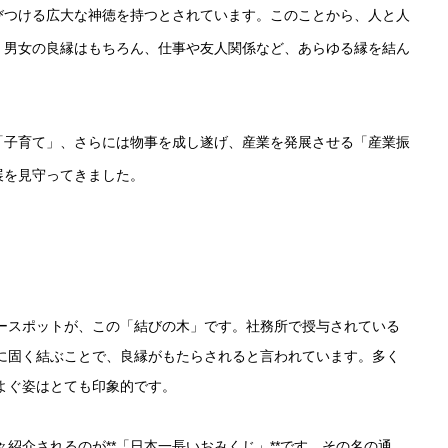
びつける広大な神徳を持つとされています。このことから、人と人
、男女の良縁はもちろん、仕事や友人関係など、あらゆる縁を結ん
「子育て」、さらには物事を成し遂げ、産業を発展させる「産業振
展を見守ってきました。
ースポットが、この「結びの木」です。社務所で授与されている
に固く結ぶことで、良縁がもたらされると言われています。多く
よぐ姿はとても印象的です。
紹介されるのが**「日本一長いおみくじ」**です。その名の通