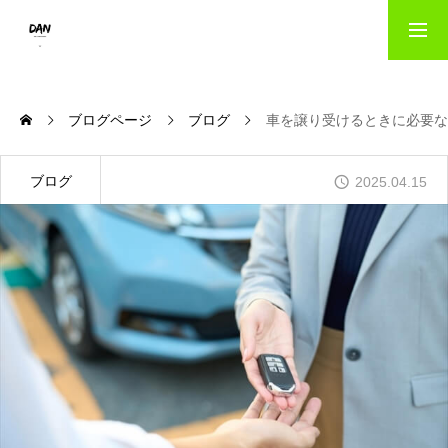
HOME
ブログページ
ブログ
車を譲り受けるときに必要
出版事業のご案内｜danパブリッシング
ブログ
2025.04.15
写真撮影サービス｜danフォト
会社概要
お問い合わせ