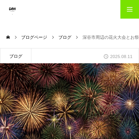
HOME
ブログページ
ブログ
深谷市周辺の花火大会とお祭
出版事業のご案内｜danパブリッシング
ブログ
2025.08.11
写真撮影サービス｜danフォト
会社概要
お問い合わせ