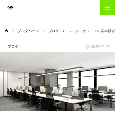
HOME
ブログページ
ブログ
レンタルオフィスの基本概念
出版事業のご案内｜danパブリッシング
ブログ
2025.02.23
写真撮影サービス｜danフォト
会社概要
お問い合わせ