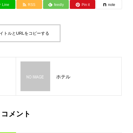
Line
RSS
feedly
Pin it
note
イトルとURLをコピーする
ホテル
コメント